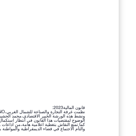
قانون المالية2023:
نظمت غرفة التجارة والصناعة للشمال الغربي،CCINO,،يوم اعلامي بمدينة الكاف للتعريف بمقتضيات قانون المالية الجديد،
ونشط هذه الورشة الخبير الاقتصادي،محمد الحشي
الوضوح لمقتضيات هذا القانون في انتظار ،notes communes.
كما تمتع النقاش بتغطية اعلامية هامة،من اذاعا…
والتأم الاجتماع في فضاء الديمقراطية والمواطنة .