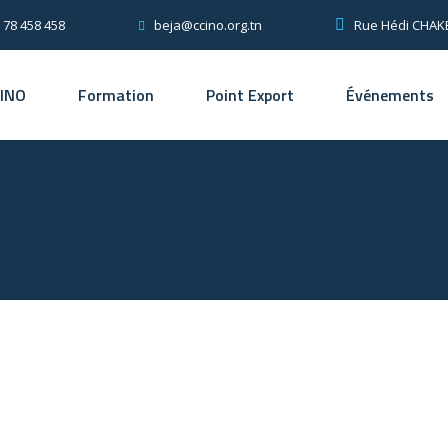
 78 458 458
Rue Hédi CHAKE
beja@ccino.org.tn
CINO
Formation
Point Export
Événements