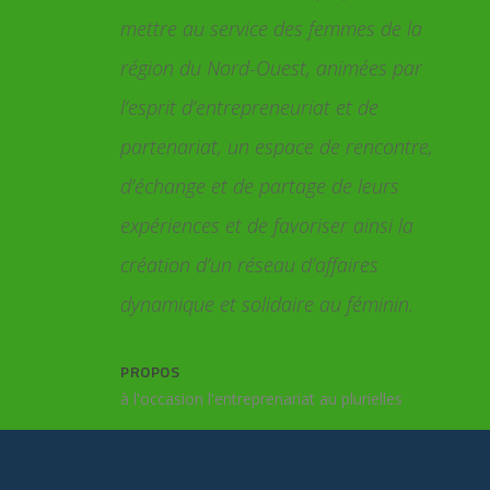
 de la
considéré comme le produit d’une
es par
multitude d’interventions dont l’action de
de
l’être humain reste la plus importante, du
ncontre,
fait qu’elle décide de son destin et de son
eurs
apparence. Testour jouissait du statut de
nsi la
« plus grand centre morisque » de la
es
Tunisie à l’aube du XVIIe siècle. Cela lui a
minin.
valu d’être la référence, quant à l’apport
de cette communauté dans les régions
de leur implantation.
elles
NIZAR SAYARI ET HICHEM REJEB
Testour et son héritage morisque