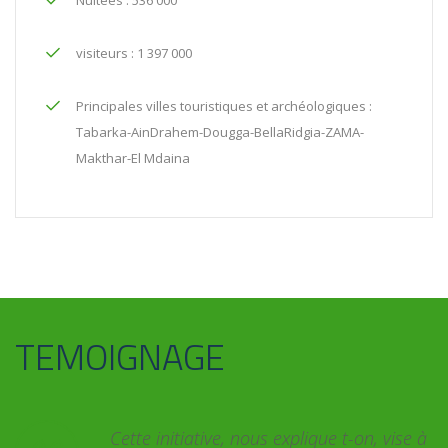
Nuitées : 536 000
visiteurs : 1 397 000
Principales villes touristiques et archéologiques :
Tabarka-AinDrahem-Dougga-BellaRidgia-ZAMA-
Makthar-El Mdaina
TEMOIGNAGE
 t-on, vise à
Le paysage, concept très vaste, est