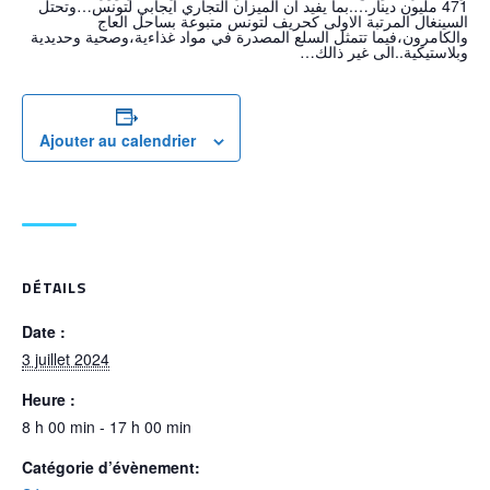
471 مليون دينار….بما يفيد ان الميزان التجاري ايجابي لتونس…وتحتل
السينغال المرتبة الاولى كحريف لتونس متبوعة بساحل العاج
والكامرون،فيما تتمثل السلع المصدرة في مواد غذاءية،وصحية وحديدية
وبلاستيكية..الى غير ذالك…
Ajouter au calendrier
DÉTAILS
Date :
3 juillet 2024
Heure :
8 h 00 min - 17 h 00 min
Catégorie d’évènement: