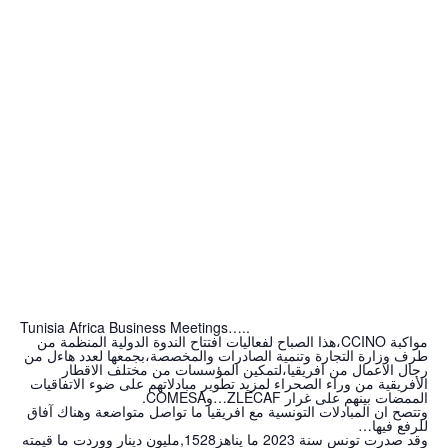
Tunisia Africa Business Meetings…..
مواكبة CCINO،هذا الصباح لفعاليات افتتاح الندوة الدولية المنظمة من
طرف وزارة التجارة وتنمية الصادرات والمخصصة،بجمعها لعدد هاءل من
رجال الاعمال من افريقيا،لتمكين المؤسسات من مختلف الاقطار
الأفريقية من وراء الصحراء لمزيد تطوير مبادلاتهم على ضوء الاتفاقيات
الممضات بينهم على غرار ZLECAF…وCOMESA.
وتتصح ان المبادلات التونسية مع افريقيا ما تواصل متواضعة وهناك آفاق
للرفع فيها…
وقد صدرت تونس سنة 2023 ما يناهز1528,مليون دينار ووردت ما قيمته