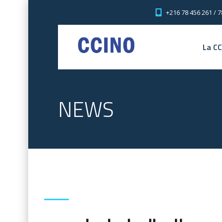
+216 78 456 261 / 7
La C
NEWS