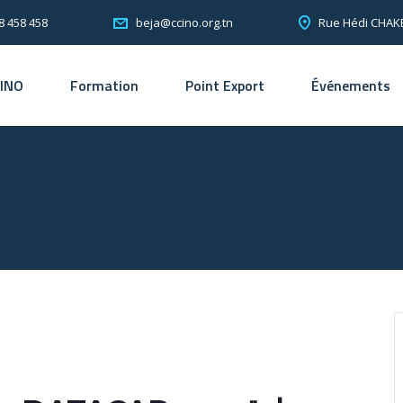
8 458 458
Rue Hédi CHAKE
beja@ccino.org.tn
CINO
Formation
Point Export
Événements