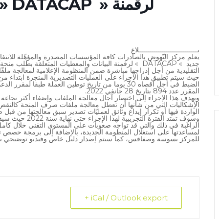
بــــــــــــــــــــــــــــــلاغ
يعلم مركز النّهوض بالصادرات كافة المؤسسات المصدرة والمؤهّلة للانتفا
جديد » DATACAP » لرقمنة البيانات والمعطيات المتعلقة بطل
التقليدية من أجل إدراجها مباشرة ضمن المنظومة الإعلامية لمعالجة ملف
المقرر عدد 894 بتاريخ 28 جانفي 2022.
ويهدف هذا الإجراء إلى اختصار آجال معالجة الملفات وإضفاء أكثر نجاعة
الإشكاليات التي من شأنها أن تعطل معالجة ملفات صرف المنحة كالنقص في
الواردة فيها أو تكرار إيداع وثائق لعمليّات تصدير سبق معالجتها من قبل 
وسوف تمتد الفترة 
لمساعدتها على استغلال المنظومة الجديدة، بالإضافة إلى برمجة حصص تد
للمركز بسوسة وصفاقس، كما سيتم إصدار دليل خاص وفيديو توضيحي بهذ
+ iCal / Outlook export