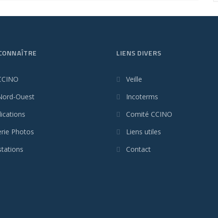
CONNAÎTRE
LIENS DIVERS
CCINO
Veille
Nord-Ouest
Incoterms
ications
Comité CCINO
erie Photos
Liens utiles
stations
Contact