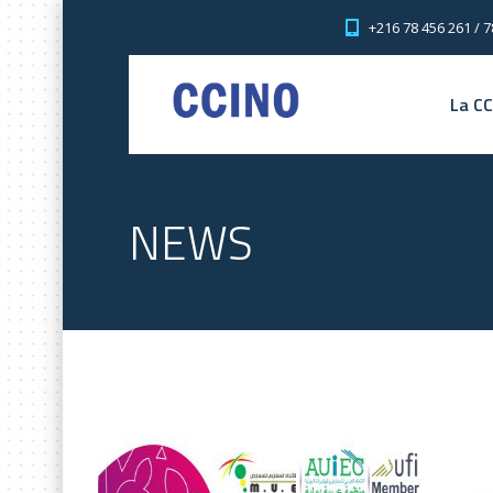
+216 78 456 261 / 7
La C
NEWS