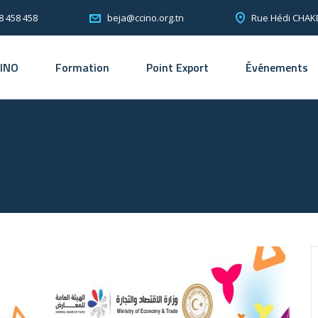
8 458 458
Rue Hédi CHAKE
beja@ccino.org.tn
CINO
Formation
Point Export
Événements