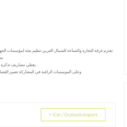
بطر
يغطي مصاريف تذكرة السفر ذهاباً ويباً والقامة بنزل مع فطور الصباح لمدة 5 أيام و4 ليال.
وعلى الموسسات الراغبة في المشاركة تعمير القصاصة المصاحبة قبل يوم ا
+ iCal / Outlook export