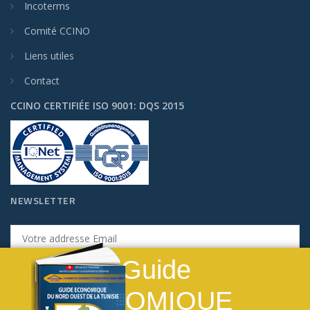
Incoterms
Comité CCINO
Liens utiles
Contact
CCINO CERTIFIÉE ISO 9001: DQS 2015
NEWSLETTER
Guide
Ce site web utilise des cookies et demande vos
S'INSCRIRE
données personnelles pour améliorer votre
ECONOMIQUE
navigation. We are committed to protecting your
privacy and ensuring your data is handled in