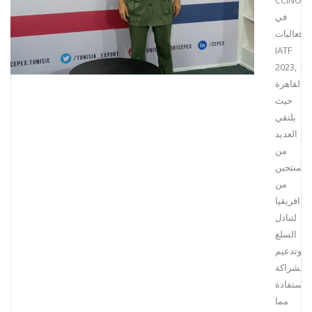
CCINO
في
فعاليات…….
IATF
2023,
بالقاهرة
حيث
يلتقي
العديد
من
المنتجين
من
افريقيا
لتبادل
السلع
وتدعيم
للشراكة
الاستفادة
مما