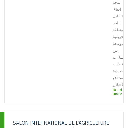
يتيحة
اتفاق
التبادل
الحر
المنطقة
الأفريقية
الموسعة
من
امتيازات
تخفيضات
ڨمرڨية
ستدفع
بالتبادل…
Read
more
SALON INTERNATIONAL DE L’AGRICULTURE