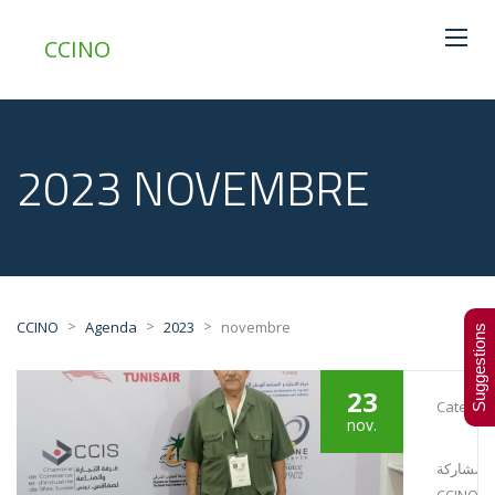
CCINO
2023 NOVEMBRE
>
>
>
CCINO
Agenda
2023
novembre
Suggestions
23
Category
nov.
مشاركة