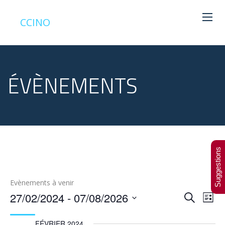
CCINO
ÉVÈNEMENTS
Suggestions
Evènements à venir
27/02/2024
 - 
07/08/2026
Recherche
Liste
NA
Sélectionnez
RECH
une
date.
FÉVRIER 2024