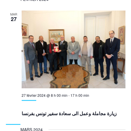
D
ET
VU
MAR
NAVI
27
É
DE
VUES
ÉVÈ
27 février 2024 @ 8 h 00 min
-
17 h 00 min
زيارة مجاملة وعمل الى سعادة سفير تونس بفرنسا
MARS 2024